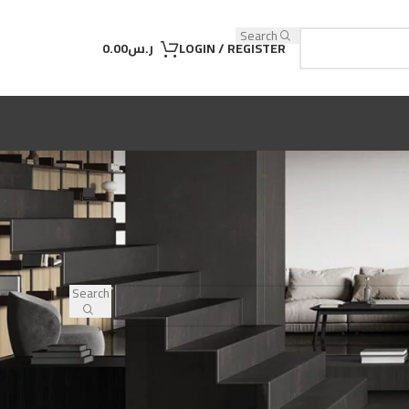
Search
LOGIN / REGISTER
ر.س
0.00
Search