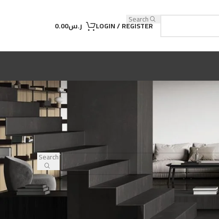
Search
LOGIN / REGISTER
ر.س
0.00
Search