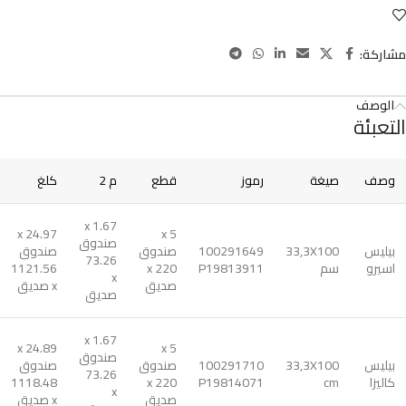
مشاركة:
الوصف
التعبئة
وصف
صيغة
رموز
قطع
م 2
كلغ
1.67 x
24.97 x
5 x
صندوق
بيليس
33,3X100
100291649
صندوق
صندوق
73.26
اسيرو
سم
P19813911
220 x
1121.56
x
صديق
x صديق
صديق
1.67 x
24.89 x
5 x
صندوق
بيليس
33,3X100
100291710
صندوق
صندوق
73.26
كاليزا
cm
P19814071
220 x
1118.48
x
صديق
x صديق