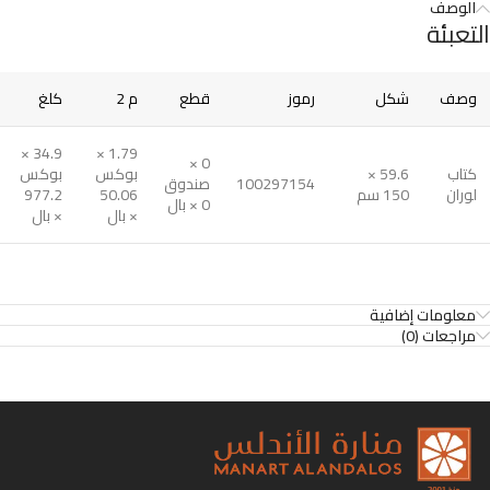
الوصف
التعبئة
وصف
شكل
رموز
قطع
م 2
كلغ
34.9 ×
1.79 ×
0 ×
كتاب
59.6 ×
بوكس
بوكس
100297154
صندوق
لوران
150 سم
50.06
977.2
0 × بال
× بال
× بال
معلومات إضافية
مراجعات (0)