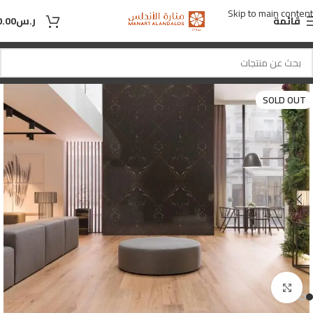
Skip to main content
قائمة
ر.س
0.00
SOLD OUT
Click to enlarge