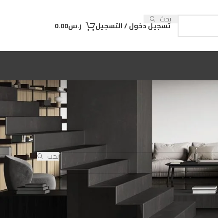
بحث
تسجيل دخول / التسجيل
ر.س
0.00
بحث