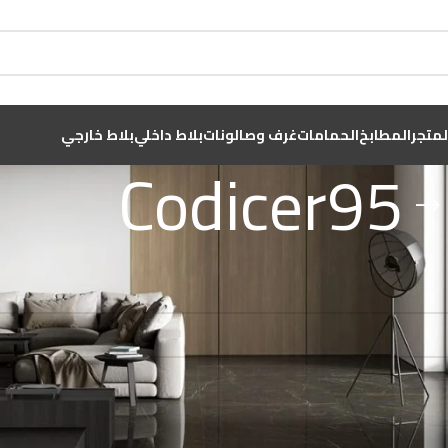
لمتجر
المطابخ
الحمامات
غرف وصالونات
بلاط داخلي
بلاط خارجي
Codicer95