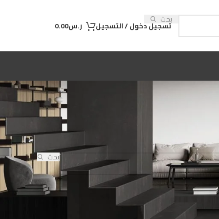
بحث
تسجيل دخول / التسجيل
ر.س
0.00
بحث