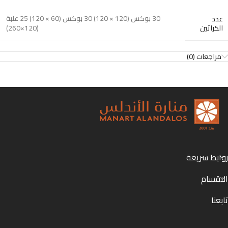
30 بوكس (120 × 120) 30 بوكس (60 × 120) 25 علبة
عدد
الكراتين
(120×260)
مراجعات (0)
روابط سريعة
الاقسام
تابعنا