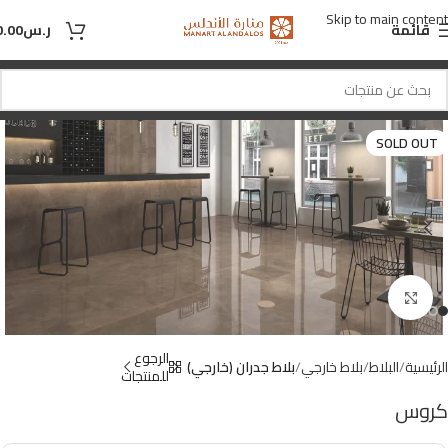
Skip to main content
قائمة
ر.س
0.00
SOLD OUT
Click to enlarge
الرجوع
الرئيسية
البلاط
بلاط خارجي
بلاط جدران (خارجي)
للمنتجات
كروس