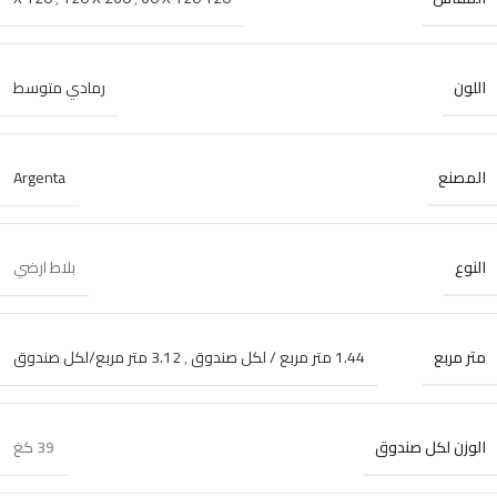
اللون
رمادي متوسط
المصنع
Argenta
النوع
بلاط ارضي
متر مربع
1.44 متر مربع / لكل صندوق
,
3.12 متر مربع/لكل صندوق
الوزن لكل صندوق
39 كغ