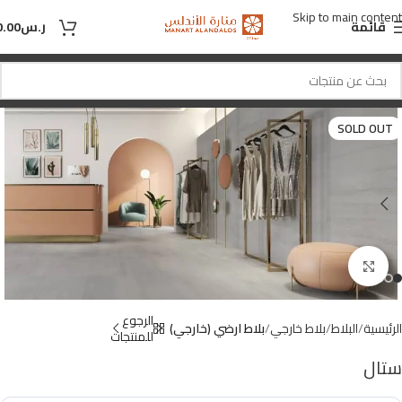
Skip to main content
قائمة
ر.س
0.00
SOLD OUT
Click to enlarge
الرجوع
الرئيسية
البلاط
بلاط خارجي
بلاط ارضي (خارجي)
للمنتجات
ستال